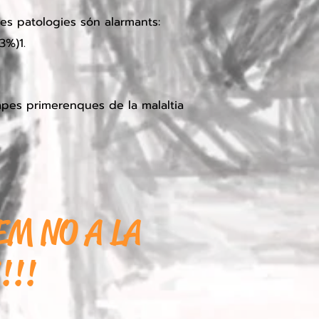
ues patologies són alarmants:
3%)1.
apes primerenques de la malaltia
M NO A LA
!!!