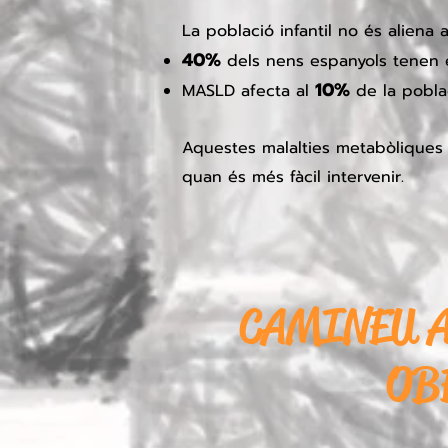
​La població infantil no és alien
40%
dels nens espanyols tenen e
10%
MASLD afecta al
de la poblac
Aquestes malalties metabòliques 
quan és més fàcil intervenir.
CAMINEU A
OB