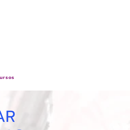
 Hepatologia
sitari Vall d'Hebron
ursos
AR