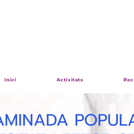
Servei
Hospital Univer
Grup de Malalties
Hepàtiques
Inici
Activitats
Rec
AMINADA POPUL