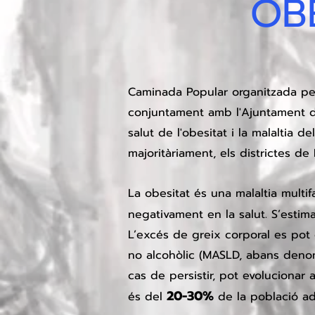
OBE
Caminada Popular organitzada p
conjuntament amb l'Ajuntament de 
salut de l'obesitat i la malaltia de
majoritàriament, els districtes de
La obesitat és una malaltia multi
negativament en la salut. S’esti
L’excés de greix corporal es pot 
no alcohòlic (MASLD, abans denomi
cas de persistir, pot evolucionar 
20-3
0%
és del
de la població ad