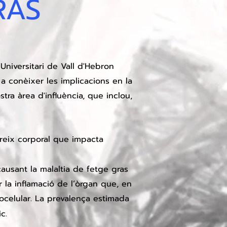
RAS
 Universitari de Vall d'Hebron
a conèixer les implicacions en la
ostra àrea d'influència, que inclou,
greix corporal que impacta
ausant la malaltia de fetge gras
 la inflamació de l’òrgan que, en
tocelular. La prevalença estimada
c.