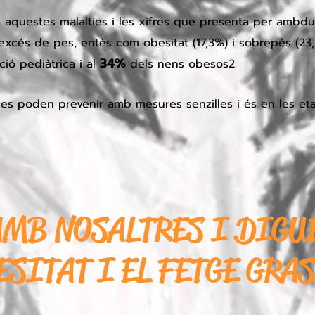
a a aquestes malalties i les xifres que presenta per ambd
xcés de pes, entès com obesitat (17,3%) i sobrepès (23,
34
%
ió pediàtrica i al
dels nens obesos2.
es poden prevenir amb mesures senzilles i és en les et
MB NOSALTRES I DIGUE
ESITAT I EL FETGE GRAS