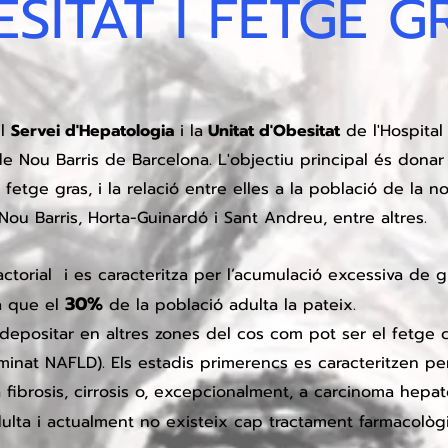
SITAT I FETGE G
el
Servei d'Hepatologia
i la
Unitat d'Obesitat
de l'Hospital
Nou Barris de Barcelona. L'objectiu principal és donar 
l fetge gras, i la relació entre elles a la població de la n
 Nou Barris, Horta-Guinardó i Sant Andreu, entre altres.
factorial i es caracteritza per l’acumulació excessiva de 
30%
ma que el
de la població
adulta la pateix.
depositar en altres zones del cos com pot ser el fetge c
nat NAFLD). Els estadis primerencs es caracteritzen per
a fibrosis, cirrosis o, excepcionalment, a carcinoma hepa
ulta i actualment no existeix cap tractament far
macològi